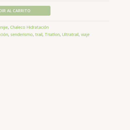
IR AL CARRITO
nijie
,
Chaleco Hidratación
ación
,
senderismo
,
trail
,
Triatlon
,
Ultratrail
,
viaje