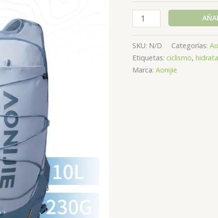
Aonijie-
AÑAD
Chaleco
c9116
SKU:
N/D
Categorías:
Ao
cap10lt
Etiquetas:
ciclismo
,
hidrat
Azul
Marca:
Aonijie
cantidad