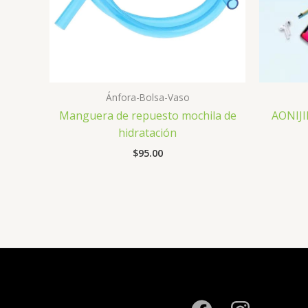
Ánfora-Bolsa-Vaso
Manguera de repuesto mochila de
AONIJI
hidratación
$
95.00