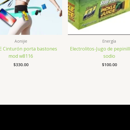
Aonijie
Energía
E Cinturón porta bastones
Electrolitos-Jugo de pepini
mod w8116
sodio
$
330.00
$
100.00