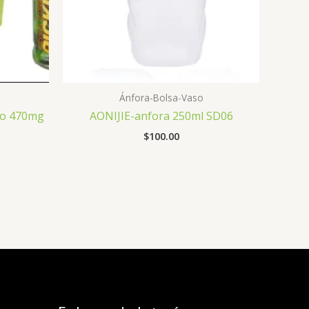
Ánfora-Bolsa-Vaso
llo 470mg
AONIJIE-anfora 250ml SD06
$
100.00