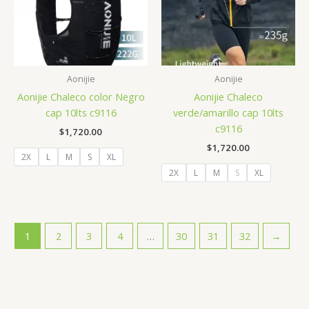
Aonijie
Aonijie
Aonijie Chaleco color Negro
Aonijie Chaleco
cap 10lts c9116
verde/amarillo cap 10lts
c9116
$
1,720.00
$
1,720.00
2X
L
M
S
XL
2X
L
M
S
XL
1
2
3
4
…
30
31
32
→