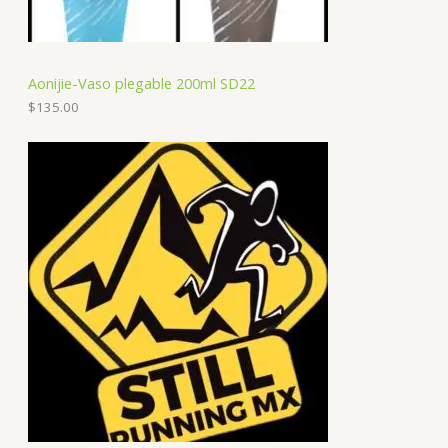
Aonijie-Vaso plegable 200ml SD22
$
135.00