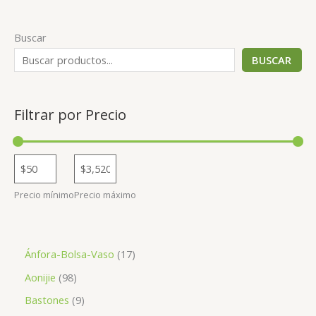
Buscar
BUSCAR
Filtrar por Precio
Precio mínimo
Precio máximo
1
Ánfora-Bolsa-Vaso
17
7
9
Aonijie
98
p
8
9
Bastones
9
r