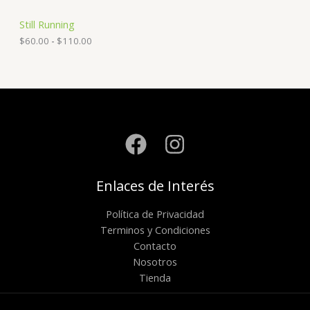
Still Running
R
$
60.00
-
$
110.00
a
n
g
o
d
e
p
r
e
c
i
o
Enlaces de Interés
s
:
Política de Privacidad
d
e
Terminos y Condiciones
s
Contacto
d
Nosotros
e
$
Tienda
6
0