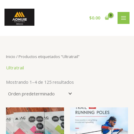
Ir
al
contenido
$
0.00
Inicio
/ Productos etiquetados “Ultratrail”
Ultratrail
Mostrando 1–4 de 125 resultados