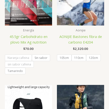
Energía
Aonijie
45.5gr Carbohidrato en
AONIJIE Bastones fibra de
plovo Mix Ag nutrition
carbono E4204
$
70.00
$
2,320.00
Naranja cafeina
Sin sabor
105cm
110cm
120cm
sin sabor cafeina
Tamarindo