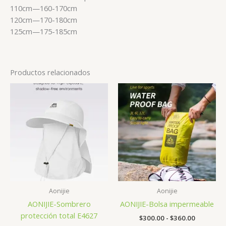
110cm—160-170cm
120cm—170-180cm
125cm—175-185cm
Productos relacionados
Aonijie
Aonijie
AONIJIE-Sombrero
AONIJIE-Bolsa impermeable
protección total E4627
Rango
$
300.00
-
$
360.00
de