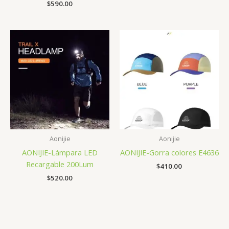
$
590.00
precios:
desde
$300.00
hasta
$360.00
Aonijie
Aonijie
AONIJIE-Lámpara LED
AONIJIE-Gorra colores E4636
Recargable 200Lum
$
410.00
$
520.00