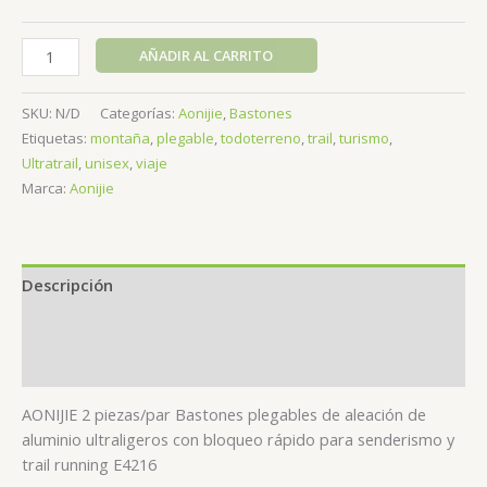
AONIJIE-
AÑADIR AL CARRITO
Nvos
Bastones
SKU:
N/D
Categorías:
Aonijie
,
Bastones
Trail
Etiquetas:
montaña
,
plegable
,
todoterreno
,
trail
,
turismo
,
aluminio
Ultratrail
,
unisex
,
viaje
E4216
Marca:
Aonijie
cantidad
Descripción
Información adicional
Valoraciones (0)
AONIJIE 2 piezas/par Bastones plegables de aleación de
aluminio ultraligeros con bloqueo rápido para senderismo y
trail running E4216