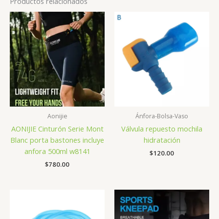
Productos relacionados
Aonijie
Ánfora-Bolsa-Vaso
AONIJIE Cinturón Serie Mont
Válvula repuesto mochila
Blanc porta bastones incluye
hidratación
anfora 500ml w8141
$
120.00
$
780.00