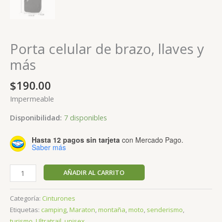
Porta celular de brazo, llaves y
más
$
190.00
Impermeable
Disponibilidad:
7 disponibles
Hasta 12 pagos sin tarjeta
con Mercado Pago.
Saber más
Porta
AÑADIR AL CARRITO
celular
de
Categoría:
Cinturones
brazo,
Etiquetas:
camping
,
Maraton
,
montaña
,
moto
,
senderismo
,
llaves
turismo
,
Ultratrail
,
unisex