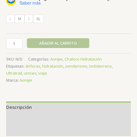
Saber más
L
M
S
XL
Aonijie-
AÑADIR AL CARRITO
Chaleco
color
SKU:
N/D
Categorías:
Aonijie
,
Chaleco Hidratación
Verde
Etiquetas:
ánforas
,
hidratación
,
senderismo
,
todoterreno
,
serie
Ultratrail
,
unisex
,
viaje
Mont-
Marca:
Aonijie
Blanc
12lts
incluye
2
Descripción
anf
500ml
Información adicional
cantidad
Valoraciones (0)