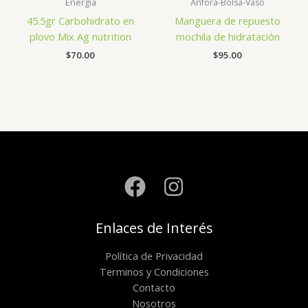
Energía
Ánfora-Bolsa-Vaso
45.5gr Carbohidrato en
Manguera de repuesto
plovo Mix Ag nutrition
mochila de hidratación
$
70.00
$
95.00
Enlaces de Interés
Política de Privacidad
Terminos y Condiciones
Contacto
Nosotros