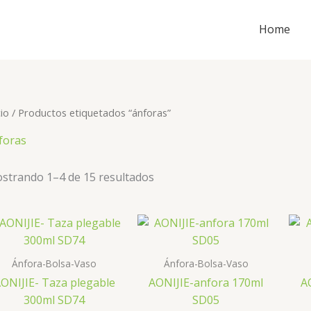
Home
cio
/ Productos etiquetados “ánforas”
foras
strando 1–4 de 15 resultados
Ánfora-Bolsa-Vaso
Ánfora-Bolsa-Vaso
ONIJIE- Taza plegable
AONIJIE-anfora 170ml
A
300ml SD74
SD05