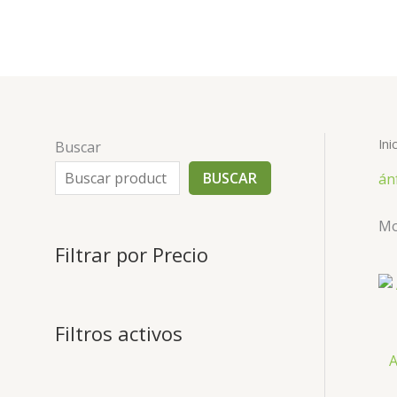
Ir
al
contenido
Ini
Buscar
BUSCAR
án
Mo
Filtrar por Precio
Filtros activos
A