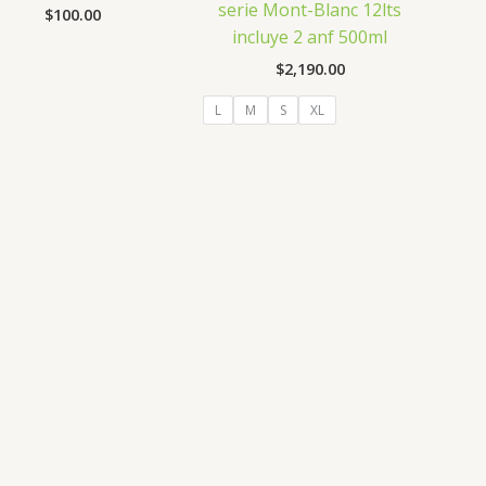
serie Mont-Blanc 12lts
$
100.00
incluye 2 anf 500ml
$
2,190.00
L
M
S
XL