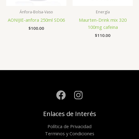
Ánfora-Bolsa-Vaso
Energía
AONIJIE-anfora 250ml SD06
Maurten-Drink mix 320
100mg cafeina
$
100.00
$
110.00
Enlaces de Interés
Política de Privacidad
Terminos y Condiciones