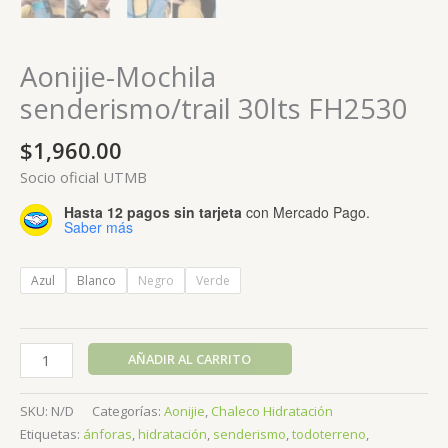
Aonijie-Mochila
senderismo/trail 30lts FH2530
$
1,960.00
Socio oficial UTMB
Hasta 12 pagos sin tarjeta
con Mercado Pago.
Saber más
Azul
Blanco
Negro
Verde
Aonijie-
AÑADIR AL CARRITO
Mochila
senderismo/trail
SKU:
N/D
Categorías:
Aonijie
,
Chaleco Hidratación
30lts
Etiquetas:
ánforas
,
hidratación
,
senderismo
,
todoterreno
,
FH2530