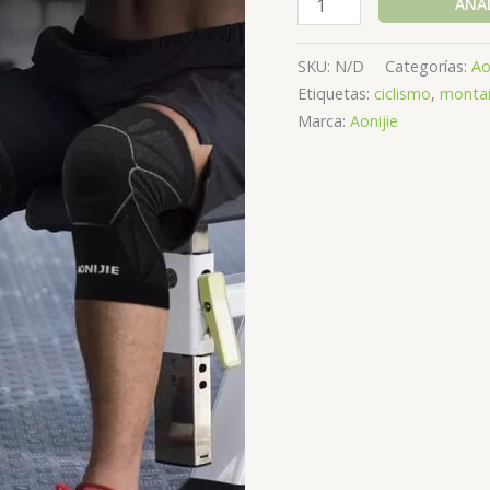
AÑAD
Rodillera
compresión
SKU:
N/D
Categorías:
Ao
modE4108
Etiquetas:
ciclismo
,
monta
cantidad
Marca:
Aonijie