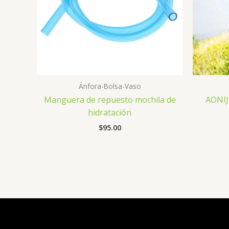
Ánfora-Bolsa-Vaso
Manguera de repuesto mochila de
AONIJ
hidratación
$
95.00