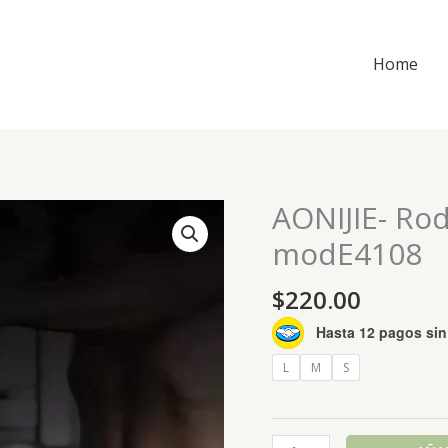
Home
AONIJIE- Ro
modE4108
$
220.00
Hasta 12 pagos sin 
L
M
S
AONIJIE-