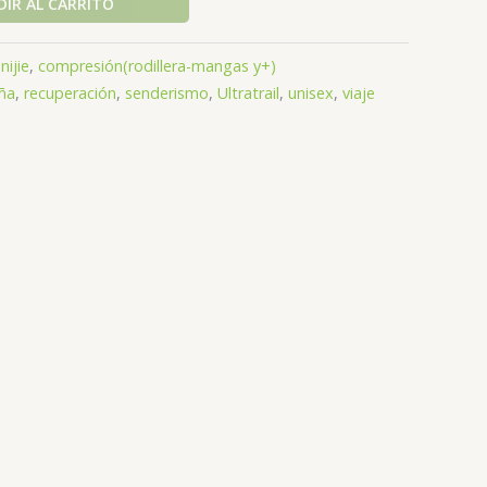
IR AL CARRITO
nijie
,
compresión(rodillera-mangas y+)
ña
,
recuperación
,
senderismo
,
Ultratrail
,
unisex
,
viaje