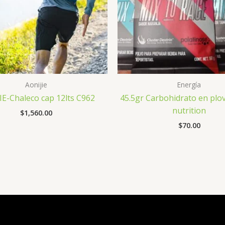
Aonijie
Energía
IE-Chaleco cap 12lts C962
45.5gr Carbohidrato en plo
nutrition
$
1,560.00
$
70.00