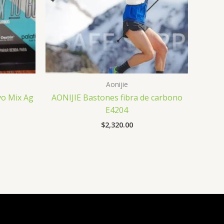
Aonijie
vo Mix Ag
AONIJIE Bastones fibra de carbono
E4204
$
2,320.00