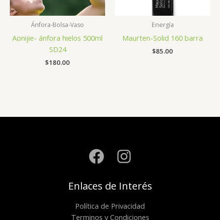
Ánfora-Bolsa-Vaso
Energía
Aonijie- ánfora hielos 500ml
Maurten-Solid 160 barra
SD24
$
85.00
$
180.00
Enlaces de Interés
Política de Privacidad
Terminos y Condiciones