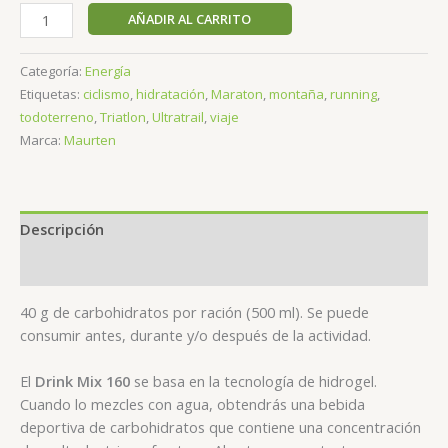
Maurten-
AÑADIR AL CARRITO
Drink
mix
Categoría:
Energía
160
Etiquetas:
ciclismo
,
hidratación
,
Maraton
,
montaña
,
running
,
cantidad
todoterreno
,
Triatlon
,
Ultratrail
,
viaje
Marca:
Maurten
Descripción
Valoraciones (0)
40 g de carbohidratos por ración (500 ml). Se puede
consumir antes, durante y/o después de la actividad.
El
Drink Mix 160
se basa en la tecnología de hidrogel.
Cuando lo mezcles con agua, obtendrás una bebida
deportiva de carbohidratos que contiene una concentración