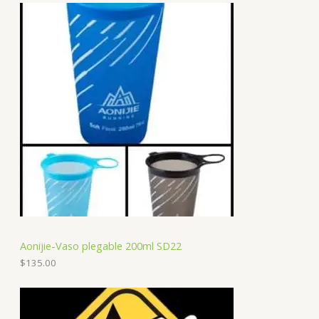
Aonijie-Vaso plegable 200ml SD22
$
135.00