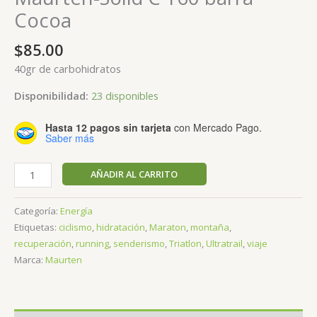
Cocoa
$
85.00
40gr de carbohidratos
Disponibilidad:
23 disponibles
Hasta 12 pagos sin tarjeta
con Mercado Pago.
Saber más
Maurten-
AÑADIR AL CARRITO
Solid
C
Categoría:
Energía
160
Etiquetas:
ciclismo
,
hidratación
,
Maraton
,
montaña
,
barra
recuperación
,
running
,
senderismo
,
Triatlon
,
Ultratrail
,
viaje
Cocoa
Marca:
Maurten
cantidad