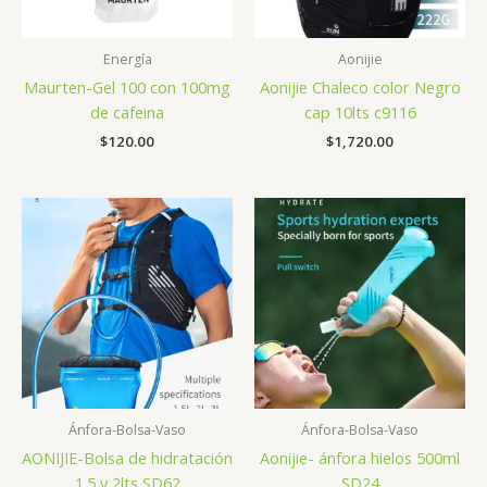
Energía
Aonijie
Maurten-Gel 100 con 100mg
Aonijie Chaleco color Negro
de cafeina
cap 10lts c9116
$
120.00
$
1,720.00
Ánfora-Bolsa-Vaso
Ánfora-Bolsa-Vaso
AONIJIE-Bolsa de hidratación
Aonijie- ánfora hielos 500ml
1.5 y 2lts SD62
SD24