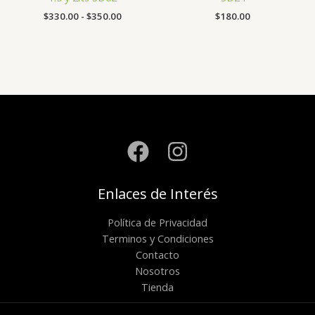
Rango
$
330.00
-
$
350.00
$
180.00
de
precios:
desde
$330.00
hasta
$350.00
Enlaces de Interés
Política de Privacidad
Terminos y Condiciones
Contacto
Nosotros
Tienda