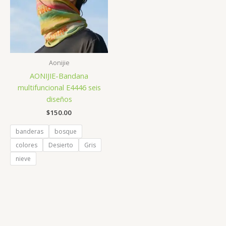
Aonijie
AONIJIE-Bandana
multifuncional E4446 seis
diseños
$
150.00
banderas
bosque
colores
Desierto
Gris
nieve