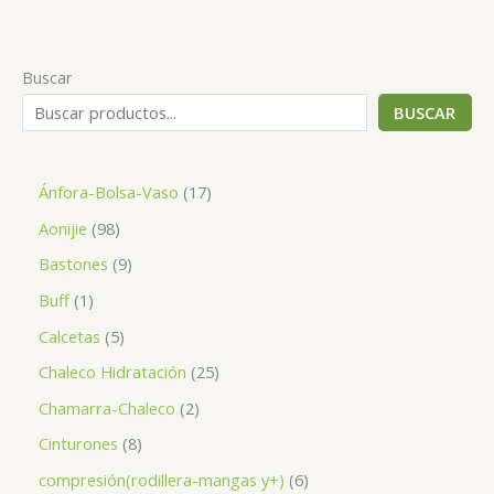
Buscar
BUSCAR
1
Ánfora-Bolsa-Vaso
17
7
9
Aonijie
98
p
8
9
Bastones
9
r
p
p
1
Buff
1
o
r
r
p
5
Calcetas
5
d
o
o
r
p
2
Chaleco Hidratación
25
u
d
d
o
r
5
2
Chamarra-Chaleco
2
c
u
u
d
o
p
p
8
Cinturones
8
t
c
c
u
d
r
r
p
o
6
compresión(rodillera-mangas y+)
6
t
t
c