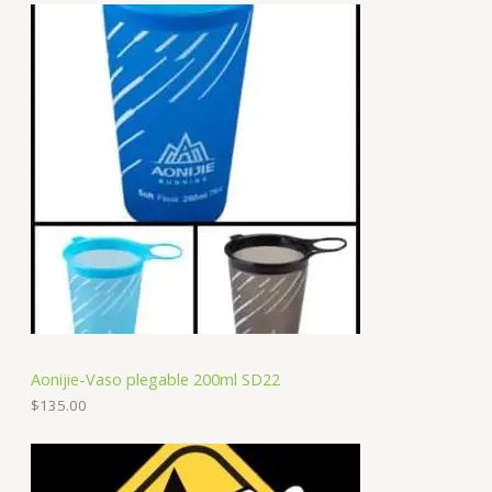
Aonijie-Vaso plegable 200ml SD22
$
135.00