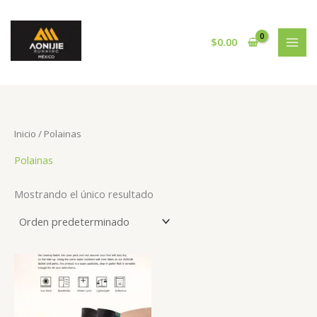
Ir
al
contenido
$
0.00
Inicio
/ Polainas
Polainas
Mostrando el único resultado