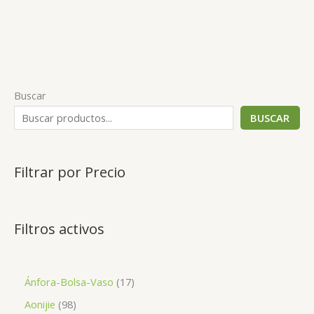
Buscar
BUSCAR
Filtrar por Precio
Filtros activos
1
Ánfora-Bolsa-Vaso
17
7
9
Aonijie
98