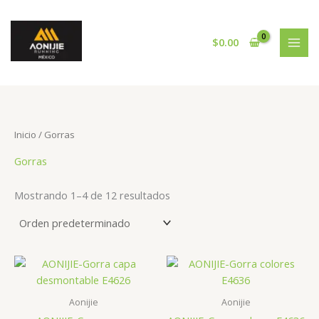
Ir
al
contenido
$
0.00
Inicio
/ Gorras
Gorras
Mostrando 1–4 de 12 resultados
Aonijie
Aonijie