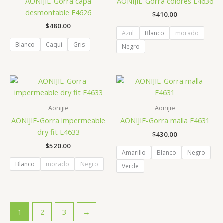
AONIJIE-Gorra capa
AONIJIE-Gorra colores E4636
desmontable E4626
$
410.00
$
480.00
Azul
Blanco
morado
Blanco
Caqui
Gris
Negro
Aonijie
Aonijie
AONIJIE-Gorra impermeable
AONIJIE-Gorra malla E4631
dry fit E4633
$
430.00
$
520.00
Amarillo
Blanco
Negro
Blanco
morado
Negro
Verde
1
2
3
→