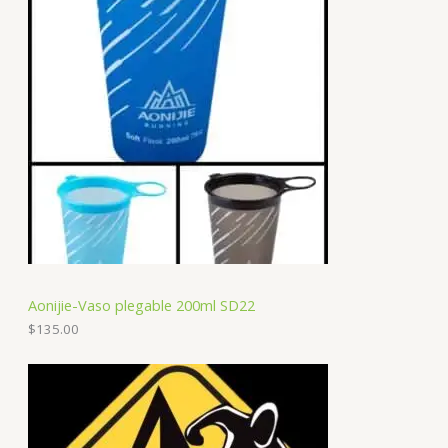
Aonijie-Vaso plegable 200ml SD22
$
135.00