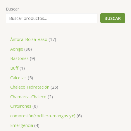
Buscar
BUSCAR
1
Ánfora-Bolsa-Vaso
17
7
9
Aonijie
98
p
8
9
Bastones
9
r
p
p
1
Buff
1
o
r
r
p
5
Calcetas
5
d
o
o
r
p
2
Chaleco Hidratación
25
u
d
d
o
r
5
2
Chamarra-Chaleco
2
c
u
u
d
o
p
p
8
Cinturones
8
t
c
c
u
d
r
r
p
o
6
compresión(rodillera-mangas y+)
6
t
t
c
u
o
o
r
s
p
o
4
Emergencia
4
o
t
c
d
d