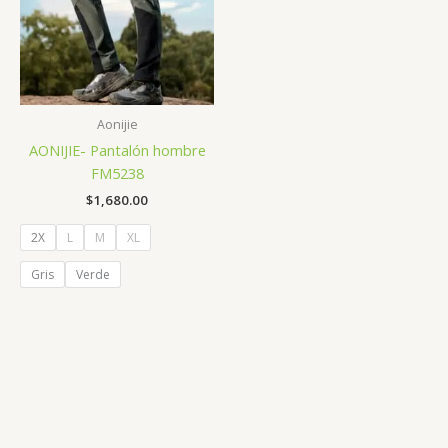
Aonijie
AONIJIE- Pantalón hombre
FM5238
$
1,680.00
2X
L
M
XL
Gris
Verde