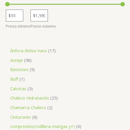
Precio mínimo
Precio máximo
1
Ánfora-Bolsa-Vaso
17
7
9
Aonijie
98
p
8
9
Bastones
9
r
p
p
1
Buff
1
o
r
r
p
5
Calcetas
5
d
o
o
r
p
2
Chaleco Hidratación
25
u
d
d
o
r
5
2
Chamarra-Chaleco
2
c
u
u
d
o
p
p
8
Cinturones
8
t
c
c
u
d
r
r
p
o
6
compresión(rodillera-mangas y+)
6
t
t
c