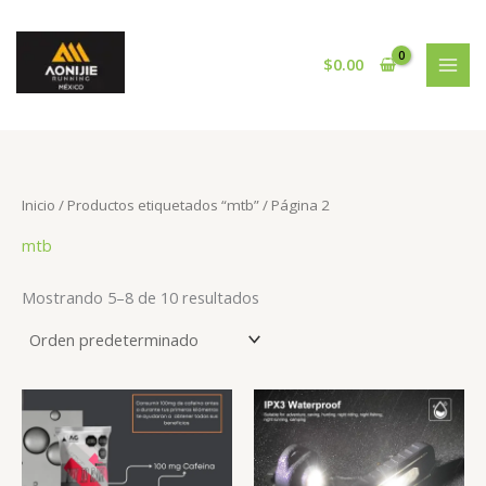
Ir
al
contenido
$
0.00
Inicio
/
Productos etiquetados “mtb”
/ Página 2
mtb
Mostrando 5–8 de 10 resultados