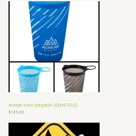
Aonijie-Vaso plegable 200ml SD22
$
135.00