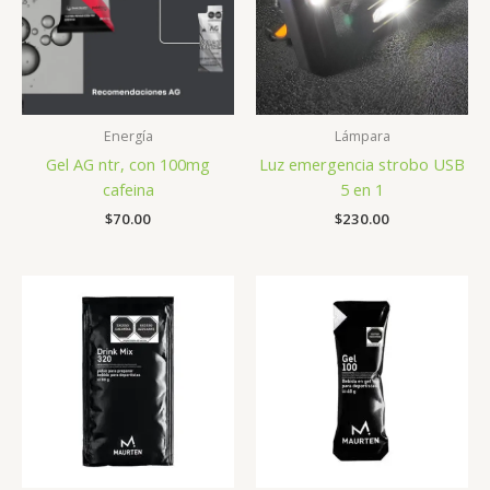
Energía
Lámpara
Gel AG ntr, con 100mg
Luz emergencia strobo USB
cafeina
5 en 1
$
70.00
$
230.00